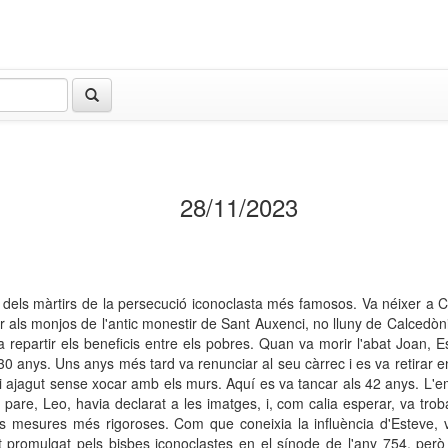
28/11/2023
 dels màrtirs de la persecució iconoclasta més famosos. Va néixer a C
ar als monjos de l'antic monestir de Sant Auxenci, no lluny de Calcedò
a repartir els beneficis entre els pobres. Quan va morir l'abat Joan, 
30 anys. Uns anys més tard va renunciar al seu càrrec i es va retirar e
ni ajagut sense xocar amb els murs. Aquí es va tancar als 42 anys. L'
 pare, Leo, havia declarat a les imatges, i, com calia esperar, va tro
les mesures més rigoroses. Com que coneixia la influència d'Esteve, v
t promulgat pels bisbes iconoclastes en el sínode de l'any 754, però 