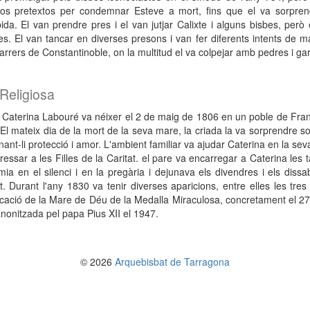
sos pretextos per condemnar Esteve a mort, fins que el va sorprend
bida. El van prendre pres i el van jutjar Calixte i alguns bisbes, per
s. El van tancar en diverses presons i van fer diferents intents de ma
arrers de Constantinoble, on la multitud el va colpejar amb pedres i g
Religiosa
 Caterina Labouré va néixer el 2 de maig de 1806 en un poble de Fra
 El mateix dia de la mort de la seva mare, la criada la va sorprendre 
nt-li protecció i amor. L'ambient familiar va ajudar Caterina en la se
ressar a les Filles de la Caritat. el pare va encarregar a Caterina les 
mia en el silenci i en la pregària i dejunava els divendres i els diss
at. Durant l'any 1830 va tenir diverses aparicions, entre elles les t
ocació de la Mare de Déu de la Medalla Miraculosa, concretament el 2
nonitzada pel papa Pius XII el 1947.
© 2026
Arquebisbat de Tarragona