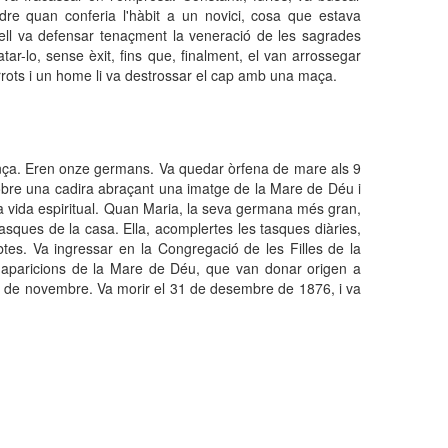
re quan conferia l'hàbit a un novici, cosa que estava
ò ell va defensar tenaçment la veneració de les sagrades
tar-lo, sense èxit, fins que, finalment, el van arrossegar
arrots i un home li va destrossar el cap amb una maça.
nça. Eren onze germans. Va quedar òrfena de mare als 9
sobre una cadira abraçant una imatge de la Mare de Déu i
va vida espiritual. Quan Maria, la seva germana més gran,
tasques de la casa. Ella, acomplertes les tasques diàries,
abtes. Va ingressar en la Congregació de les Filles de la
res aparicions de la Mare de Déu, que van donar origen a
7 de novembre. Va morir el 31 de desembre de 1876, i va