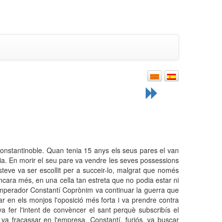
onstantinoble. Quan tenia 15 anys els seus pares el van
nia. En morir el seu pare va vendre les seves possessions
Esteve va ser escollit per a succeir-lo, malgrat que només
ncara més, en una cella tan estreta que no podia estar ni
emperador Constantí Coprònim va continuar la guerra que
bar en els monjos l'oposició més forta i va prendre contra
a fer l'intent de convèncer el sant perquè subscribís el
va fracassar en l'empresa. Constantí, furiós, va buscar