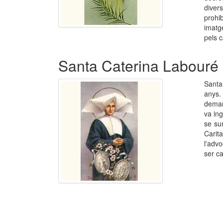
diver
prohi
imatge
pels c
Santa Caterina Labouré
Santa
anys.
demana
va ing
se su
Carit
l'adv
ser ca