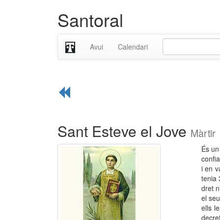
Santoral
Avui
Calendari
Sant Esteve el Jove
Màrtir
És un
confi
i en v
tenia 
dret 
el seu
ells 
decre